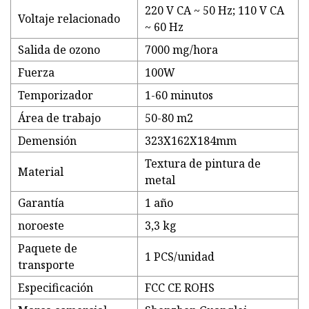
220 V CA ~ 50 Hz; 110 V CA
Voltaje relacionado
~ 60 Hz
Salida de ozono
7000 mg/hora
Fuerza
100W
Temporizador
1-60 minutos
Área de trabajo
50-80 m2
Demensión
323X162X184mm
Textura de pintura de
Material
metal
Garantía
1 año
noroeste
3,3 kg
Paquete de
1 PCS/unidad
transporte
Especificación
FCC CE ROHS