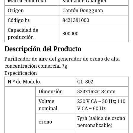
Marca comercial
Shenzhen Guanglei
Origen
Cantón Dongguan
Código hs
8421391000
Capacidad de
800000
producción
Descripción del Producto
Purificador de aire del generador de ozono de alta
concentración comercial 7g
Especificación
N º de Modelo.
GL-802
Dimensión
323x162x184mm
Voltaje
220 V CA ~ 50 Hz; 110
nominal
V CA ~ 60 Hz
7g/h (salida de ozono
ozono
personalizable)