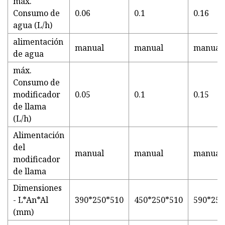
máx.
Consumo de
0.06
0.1
0.16
agua (L/h)
alimentación
manual
manual
manual
de agua
máx.
Consumo de
modificador
0.05
0.1
0.15
de llama
(L/h)
Alimentación
del
manual
manual
manual
modificador
de llama
Dimensiones
- L*An*Al
390*250*510
450*250*510
590*250
(mm)