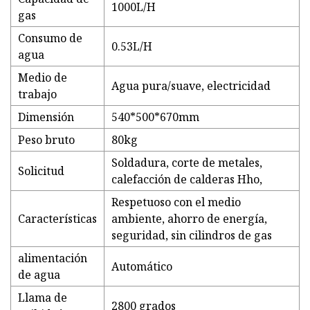
1000L/H
gas
Consumo de
0.53L/H
agua
Medio de
Agua pura/suave, electricidad
trabajo
Dimensión
540*500*670mm
Peso bruto
80kg
Soldadura, corte de metales,
Solicitud
calefacción de calderas Hho,
Respetuoso con el medio
Características
ambiente, ahorro de energía,
seguridad, sin cilindros de gas
alimentación
Automático
de agua
Llama de
2800 grados