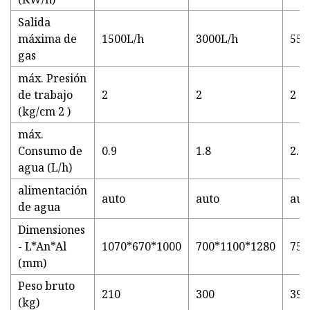
Salida
máxima de
1500L/h
3000L/h
550
gas
máx. Presión
de trabajo
2
2
2
(kg/cm 2 )
máx.
Consumo de
0.9
1.8
2.8
agua (L/h)
alimentación
auto
auto
aut
de agua
Dimensiones
- L*An*Al
1070*670*1000
700*1100*1280
750
(mm)
Peso bruto
210
300
396
(kg)