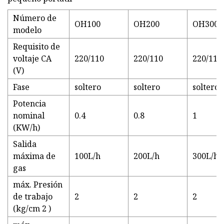
Número de
OH100
OH200
OH300
modelo
Requisito de
voltaje CA
220/110
220/110
220/110
(V)
Fase
soltero
soltero
soltero
Potencia
nominal
0.4
0.8
1
(KW/h)
Salida
máxima de
100L/h
200L/h
300L/ho
gas
máx. Presión
de trabajo
2
2
2
(kg/cm 2 )