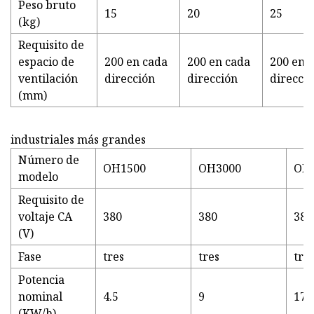
Peso bruto
15
20
25
(kg)
Requisito de
espacio de
200 en cada
200 en cada
200 en 
ventilación
dirección
dirección
direcci
(mm)
industriales más grandes
Número de
OH1500
OH3000
OH
modelo
Requisito de
voltaje CA
380
380
380
(V)
Fase
tres
tres
tre
Potencia
nominal
4.5
9
17.
(KW/h)