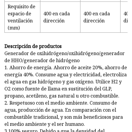
Requisito de
espacio de
400 en cada
400 en cada
400
ventilación
dirección
dirección
dir
(mm)
Descripción de productos
Generador de oxihidrógeno/oxihidrógeno/generador
de HHO/generador de hidrógeno
1. Ahorro de energía. Ahorro de aceite 20%, ahorro de
energía 40%. Consume agua y electricidad, electroliza
el agua en gas hidrógeno y gas oxígeno. Utilice H2 y
O2 como fuente de llama en sustitución del GLP,
propano, acetileno, gas natural u otro combustible.
2. Respetuoso con el medio ambiente. Consumo de
agua, producción de agua. En comparación con el
combustible tradicional, y son más beneficiosos para
el medio ambiente y el ser humano.
3.100% seguro. Debido a que la densidad del