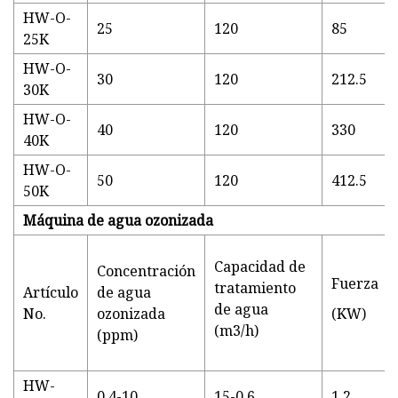
HW-O-
25
120
85
25K
HW-O-
30
120
212.5
30K
HW-O-
40
120
330
40K
HW-O-
50
120
412.5
50K
Máquina de agua ozonizada
Capacidad de
Concentración
Fuerza
tratamiento
Artículo
de agua
de agua
No.
ozonizada
(KW)
(m3/h)
(ppm)
HW-
0.4-10
15-0.6
1.2