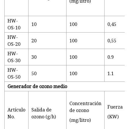
(mg/litro)
HW-
10
100
0,45
OS-10
HW-
20
100
0,55
OS-20
HW-
30
100
0.9
OS-30
HW-
50
100
1.1
OS-50
Generador de ozono medio
Concentración
Fuerza
Artículo
Salida de
de ozono
No.
ozono (g/h)
(KW)
(mg/litro)