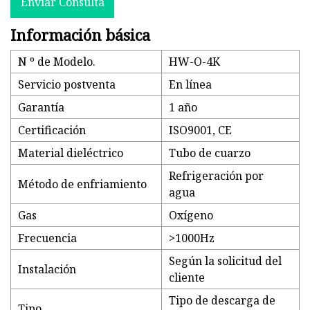
Enviar Consulta
Información básica
N º de Modelo.
HW-O-4K
Servicio postventa
En línea
Garantía
1 año
Certificación
ISO9001, CE
Material dieléctrico
Tubo de cuarzo
Refrigeración por
Método de enfriamiento
agua
Gas
Oxígeno
Frecuencia
>1000Hz
Según la solicitud del
Instalación
cliente
Tipo de descarga de
Tipo