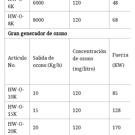
6000
120
48
6K
HW-O-
8000
120
68
8K
Gran generador de ozono
Concentración
Fuerza
Artículo
Salida de
de ozono
No.
ozono (Kg/h)
(KW)
(mg/litro)
HW-O-
10
120
85
10K
HW-O-
15
120
128
15K
HW-O-
20
120
170
20K