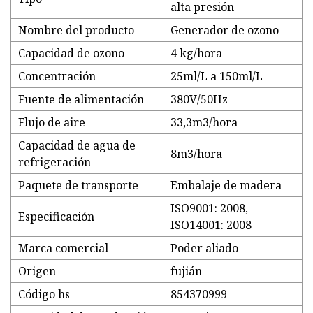
alta presión
Nombre del producto
Generador de ozono
Capacidad de ozono
4 kg/hora
Concentración
25ml/L a 150ml/L
Fuente de alimentación
380V/50Hz
Flujo de aire
33,3m3/hora
Capacidad de agua de
8m3/hora
refrigeración
Paquete de transporte
Embalaje de madera
ISO9001: 2008,
Especificación
ISO14001: 2008
Marca comercial
Poder aliado
Origen
fujián
Código hs
854370999