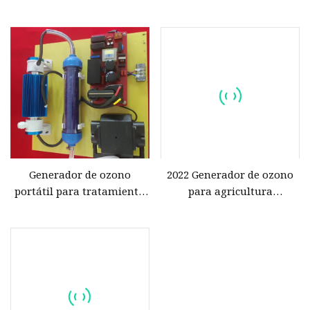
remediación y el riego del
alimentaria, agricultura,
suelo
acuicultura
Generador de ozono
2022 Generador de ozono
portátil para tratamiento
para agricultura
de agua agrícola
Desintoxicación química
Esterilizador de frutas y
verduras